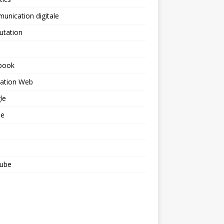
nication digitale
utation
book
ation Web
le
le
ube