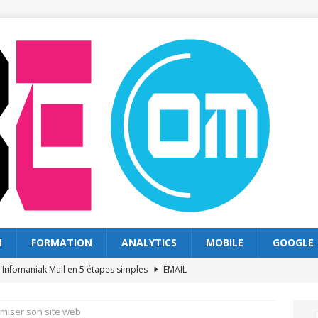
N
FORMATION
ANALYTICS
MOBILE
GOOGLE
s Infomaniak Mail en 5 étapes simples
EMAIL
s solutions classiques : quel choix en 2026
WEB
imiser son site web
exploiter les recherches sur goolge pour votre site
GOOGLE