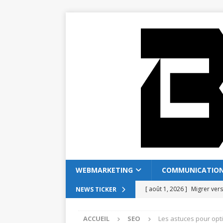
WEBMARKETING
COMMUNICATIO
[ août 1, 2026 ]
Migrer ver
NEWS TICKER
[ juillet 28, 2026 ]
Coffreo v
ACCUEIL
SEO
Les astuces pour opt
[ juillet 24, 2026 ]
Comment 