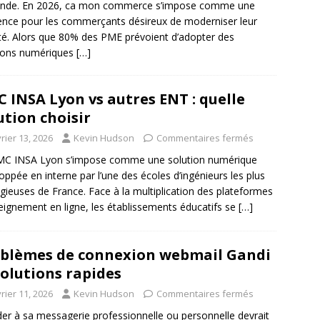
onde. En 2026, ca mon commerce s’impose comme une
ence pour les commerçants désireux de moderniser leur
ité. Alors que 80% des PME prévoient d’adopter des
ions numériques
[…]
 INSA Lyon vs autres ENT : quelle
ution choisir
rier 13, 2026
Kevin Hudson
Commentaires fermés
MC INSA Lyon s’impose comme une solution numérique
oppée en interne par l’une des écoles d’ingénieurs les plus
igieuses de France. Face à la multiplication des plateformes
eignement en ligne, les établissements éducatifs se
[…]
blèmes de connexion webmail Gandi
 solutions rapides
rier 11, 2026
Kevin Hudson
Commentaires fermés
er à sa messagerie professionnelle ou personnelle devrait