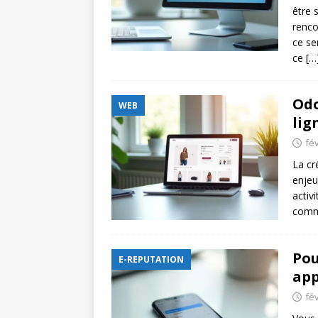
être 
renco
ce se
ce
[…
Odo
WEB
lig
fév
La cr
enjeu
activ
comme
Pou
E-REPUTATION
app
fév