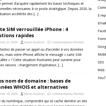
e permet d’acquérir rapidement les bases techniques et
Commu
ionnelles nécessaires à ce poste stratégique. Depuis 2020, la
alisation accélérée des
[…]
E-rep
Email
te SIM verrouillée iPhone : 4
Face
utions rapides
Form
rier 21, 2026
Kevin Hudson
Commentaires fermés
Goog
tentez de passer un appel ou d’accéder à vos données
Mobi
es, mais votre iPhone affiche le message « carte SIM
uillée » ? Cette situation frustrante peut survenir pour
SEO
ses raisons : changement d’opérateur,
[…]
Web
YouT
os nom de domaine : bases de
nées WHOIS et alternatives
rier 19, 2026
Kevin Hudson
Commentaires fermés
re du numérique, comprendre qui se cache derrière un site