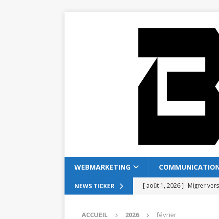
WEBMARKETING
COMMUNICATIO
[ août 1, 2026 ]
Migrer ver
NEWS TICKER
[ juillet 28, 2026 ]
Coffreo v
ACCUEIL
2026
février
[ juillet 24, 2026 ]
Comment 