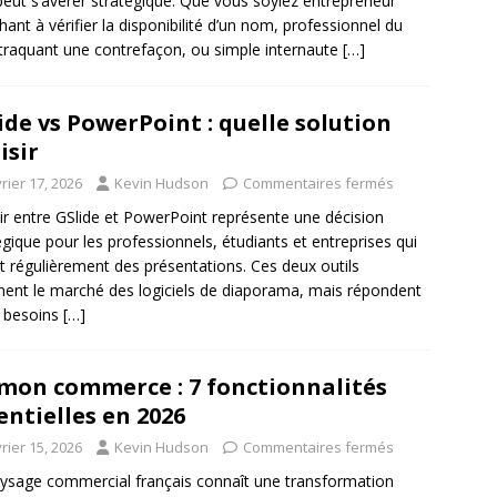
eut s’avérer stratégique. Que vous soyiez entrepreneur
hant à vérifier la disponibilité d’un nom, professionnel du
 traquant une contrefaçon, ou simple internaute
[…]
ide vs PowerPoint : quelle solution
isir
rier 17, 2026
Kevin Hudson
Commentaires fermés
ir entre GSlide et PowerPoint représente une décision
égique pour les professionnels, étudiants et entreprises qui
t régulièrement des présentations. Ces deux outils
ent le marché des logiciels de diaporama, mais répondent
 besoins
[…]
mon commerce : 7 fonctionnalités
entielles en 2026
rier 15, 2026
Kevin Hudson
Commentaires fermés
ysage commercial français connaît une transformation