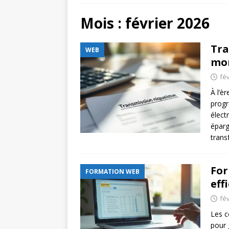
[ juillet 20, 2026 ]
Protocole
Mois :
février 2026
[ août 5, 2026 ]
Faire une s
Tra
WEB
COMMUNICATION DIGITAL
mon
fév
À l’è
progr
élect
éparg
trans
For
FORMATION WEB
eff
fév
Les 
pour 