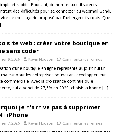
simple et rapide. Pourtant, de nombreux utilisateurs
ntrent des difficultés pour se connecter au webmail Gandi,
rvice de messagerie proposé par l’hébergeur français. Que
]
o site web : créer votre boutique en
ne sans coder
rier 9, 2026
Kevin Hudson
Commentaires fermés
éation d’une boutique en ligne représente aujourd’hui un
 majeur pour les entreprises souhaitant développer leur
ité commerciale. Avec la croissance continue du e-
rce, qui a bondi de 27,6% en 2020, choisir la bonne
[…]
rquoi je n’arrive pas à supprimer
li iPhone
rier 7, 2026
Kevin Hudson
Commentaires fermés