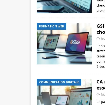
web p
cherc
droit
GSl
FORMATION WEB
cho
fév
Chois
strat
créen
domin
à des
CA 
COMMUNICATION DIGITALE
ess
fév
Le pa