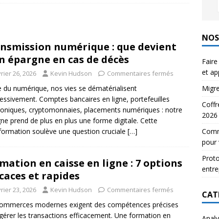
 pour la réception des courriers en entreprise
EMAIL
ignature électronique : 5 outils testés et approuvés
NOS
nsmission numérique : que devient
E
 épargne en cas de décès
Faire
et a
rier 26, 2026
Kevin Hudson
Commentaires fermés
Migre
re du numérique, nos vies se dématérialisent
essivement. Comptes bancaires en ligne, portefeuilles
Coffr
roniques, cryptomonnaies, placements numériques : notre
2026
ne prend de plus en plus une forme digitale. Cette
Comme
formation soulève une question cruciale
[…]
pour 
Proto
mation en caisse en ligne : 7 options
entre
icaces et rapides
rier 23, 2026
Kevin Hudson
Commentaires fermés
CAT
commerces modernes exigent des compétences précises
gérer les transactions efficacement. Une formation en
Analy