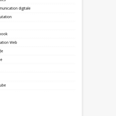
nication digitale
utation
book
ation Web
le
le
ube