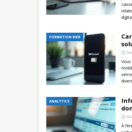
caiss
relat
digit
Car
FORMATION WEB
sol
fév
Vous 
mobil
verro
diver
Inf
ANALYTICS
don
fév
À l’è