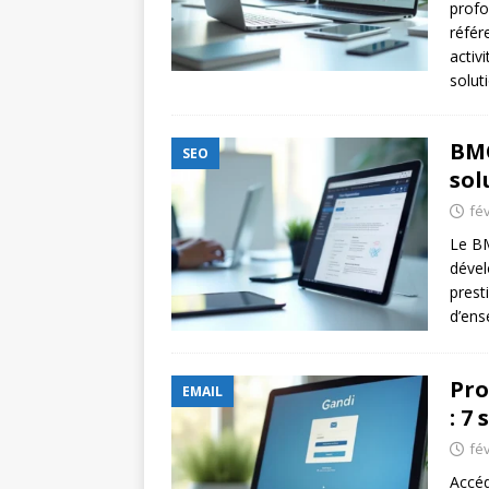
prof
référ
activ
solut
BMC
SEO
sol
fév
Le B
dével
prest
d’ens
Pro
EMAIL
: 7
fév
Accéd