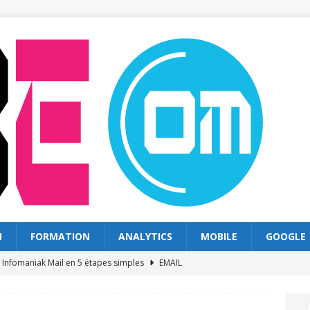
N
FORMATION
ANALYTICS
MOBILE
GOOGLE
s Infomaniak Mail en 5 étapes simples
EMAIL
s solutions classiques : quel choix en 2026
WEB
exploiter les recherches sur goolge pour votre site
GOOGLE