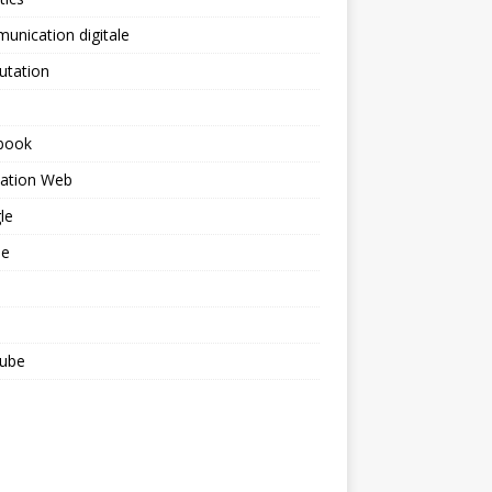
nication digitale
utation
book
ation Web
le
le
ube