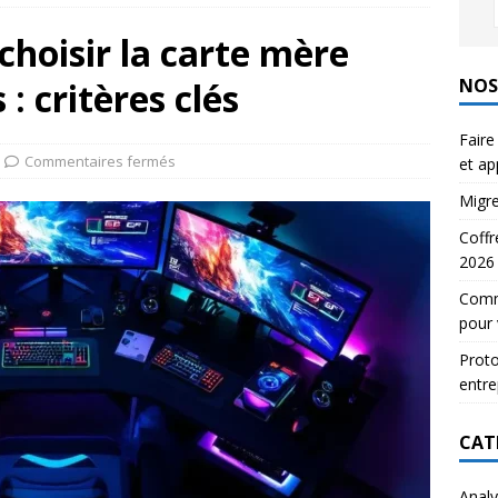
ignature électronique : 5 outils testés et approuvés
choisir la carte mère
E
NOS
: critères clés
s Infomaniak Mail en 5 étapes simples
EMAIL
Faire
Commentaires fermés
et a
Migre
Coffr
2026
Comme
pour 
Proto
entre
CAT
Analy