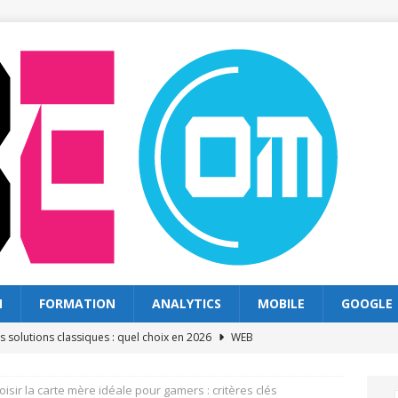
N
FORMATION
ANALYTICS
MOBILE
GOOGLE
s solutions classiques : quel choix en 2026
WEB
exploiter les recherches sur goolge pour votre site
GOOGLE
isir la carte mère idéale pour gamers : critères clés
 pour la réception des courriers en entreprise
EMAIL