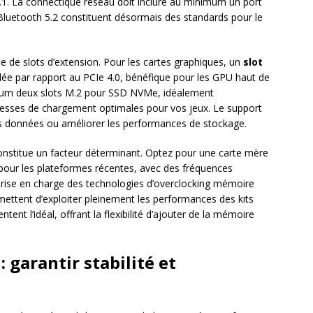
.1. La connectique réseau doit inclure au minimum un port
e Bluetooth 5.2 constituent désormais des standards pour le
ype de slots d’extension. Pour les cartes graphiques, un
slot
ée par rapport au PCIe 4.0, bénéfique pour les GPU haut de
mum deux slots M.2 pour SSD NVMe, idéalement
itesses de chargement optimales pour vos jeux. Le support
vos données ou améliorer les performances de stockage.
constitue un facteur déterminant. Optez pour une carte mère
ur les plateformes récentes, avec des fréquences
prise en charge des technologies d’overclocking mémoire
ettent d’exploiter pleinement les performances des kits
t l’idéal, offrant la flexibilité d’ajouter de la mémoire
 garantir stabilité et