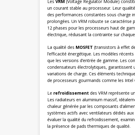
Les
VRM
(Voltage Regulator Module) constitu
un courant stable au processeur. Leur qualité
des performances constantes sous charge int
prolongées. Un VRM robuste se caractérise 
12 phases pour les processeurs haut de gamm
électrique, réduisant la contrainte sur chaq
La qualité des
MOSFET
(transistors à effet 
l’efficacité énergétique. Les modèles récents
que les versions d’entrée de gamme. Les con
condensateurs électrolytiques, garantissent
variations de charge. Ces éléments techniques,
de processeurs gourmands comme les Intel 
Le
refroidissement
des VRM représente un 
Les radiateurs en aluminium massif, idéaleme
chaleur générée par les composants d’alime
systèmes actifs avec ventilateurs dédiés au
évaluer la qualité du refroidissement, exami
la présence de pads thermiques de qualité.