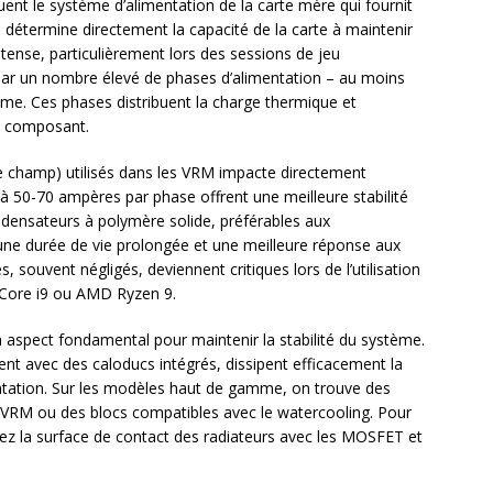
ent le système d’alimentation de la carte mère qui fournit
 détermine directement la capacité de la carte à maintenir
ense, particulièrement lors des sessions de jeu
par un nombre élevé de phases d’alimentation – au moins
e. Ces phases distribuent la charge thermique et
ue composant.
de champ) utilisés dans les VRM impacte directement
 à 50-70 ampères par phase offrent une meilleure stabilité
densateurs à polymère solide, préférables aux
 une durée de vie prolongée et une meilleure réponse aux
 souvent négligés, deviennent critiques lors de l’utilisation
Core i9 ou AMD Ryzen 9.
aspect fondamental pour maintenir la stabilité du système.
nt avec des caloducs intégrés, dissipent efficacement la
ntation. Sur les modèles haut de gamme, on trouve des
x VRM ou des blocs compatibles avec le watercooling. Pour
nez la surface de contact des radiateurs avec les MOSFET et