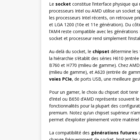
Le
socket
constitue l’interface physique qui
processeurs Intel ou AMD utilise un socket s
les processeurs Intel récents, on retrouve p
et LGA 1200 (10e et 11e génération). Du côt
l’AM4 reste compatible avec les génération
socket et processeur rend simplement l’instal
Au-delà du socket, le
chipset
détermine les f
la hiérarchie s’établit des séries H610 (ent
B760 et H770 (milieu de gamme). Chez AMD, 
(milieu de gamme), et A620 (entrée de gamm
voies PCIe
, de ports USB, une meilleure ges
Pour un gamer, le choix du chipset doit teni
d’Intel ou B650 d’AMD représente souvent le
fonctionnalités pour la plupart des configurat
premium. Notez qu’un chipset supérieur n’am
permet d’exploiter pleinement votre matériel 
La compatibilité des
générations futures
d
change fréquemment de socket, limitant les 