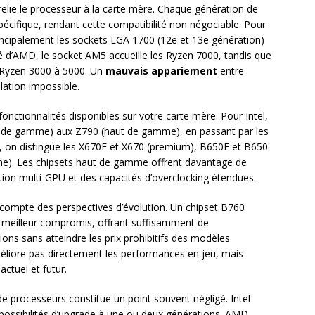
 relie le processeur à la carte mère. Chaque génération de
pécifique, rendant cette compatibilité non négociable. Pour
rincipalement les sockets LGA 1700 (12e et 13e génération)
é d’AMD, le socket AM5 accueille les Ryzen 7000, tandis que
s Ryzen 3000 à 5000. Un
mauvais appariement
entre
lation impossible.
onctionnalités disponibles sur votre carte mère. Pour Intel,
rée de gamme) aux Z790 (haut de gamme), en passant par les
on distingue les X670E et X670 (premium), B650E et B650
e). Les chipsets haut de gamme offrent davantage de
tion multi-GPU et des capacités d’overclocking étendues.
r compte des perspectives d’évolution. Un chipset B760
 meilleur compromis, offrant suffisamment de
ions sans atteindre les prix prohibitifs des modèles
éliore pas directement les performances en jeu, mais
actuel et futur.
e processeurs constitue un point souvent négligé. Intel
possibilités d’upgrade à une ou deux générations. AMD