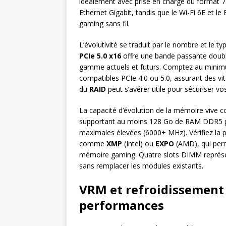
idéalement avec prise en charge du format 7
Ethernet Gigabit, tandis que le Wi-Fi 6E et l
gaming sans fil.
L’évolutivité se traduit par le nombre et le t
PCIe 5.0 x16
offre une bande passante doubl
gamme actuels et futurs. Comptez au mini
compatibles PCIe 4.0 ou 5.0, assurant des v
du
RAID
peut s’avérer utile pour sécuriser 
La capacité d’évolution de la mémoire vive 
supportant au moins 128 Go de RAM DDR5 po
maximales élevées (6000+ MHz). Vérifiez la 
comme
XMP
(Intel) ou
EXPO
(AMD), qui perm
mémoire gaming. Quatre slots DIMM représenten
sans remplacer les modules existants.
VRM et refroidissement :
performances