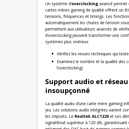
Un système d’
overclocking
avancé permet d’
cartes mères gaming de qualité offrent un BIO
tensions, fréquences et timings. Les foncti
automatiquement les chutes de tension sous
permettent aux utilisateurs avancés de vérifi
d’overclocking peuvent transformer une conf
systèmes plus onéreux.
Vérifiez les revues techniques qui te
Examinez le nombre et la qualité des 
l’overclocking)
Support audio et réseau 
insoupçonné
La qualité audio d’une carte mère gaming inf
jeu. Les solutions audio intégrées varient co
les chipsets. Le
Realtek ALC1220
et ses dér
signal/bruit supérieur à 120 dB, garantissan
intègrent des DAC haut de gamme comme les 