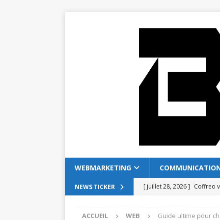
WEBMARKETING
COMMUNICATIO
[ juillet 28, 2026 ]
Coffreo v
NEWS TICKER
[ juillet 24, 2026 ]
Comment 
ACCUEIL
WEB
Guide ultime pour cho
[ juillet 20, 2026 ]
Protocole