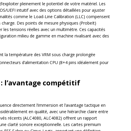
exploiter pleinement le potentiel de votre matériel. Les
S/UEFI intuitif avec des options détaillées pour ajuster
onnalités comme le Load-Line Calibration (LLC) compensent
 charge. Des points de mesure physiques (ProbeIt)
er les tensions réelles avec un multimètre. Ces capacités
iguration milieu de gamme en machine rivalisant avec des
stent la température des VRM sous charge prolongée
connecteurs d’alimentation CPU (8+4 pins idéalement pour
: l’avantage compétitif
luence directement l’immersion et l’avantage tactique en
nsidérablement en qualité, avec une hiérarchie claire entre
ivés récents (ALC4080, ALC4082) offrent un rapport
t une clarté sonore exceptionnelle. Les cartes premium
ESS Sabre ou Cirrus Logic, apportant une définition