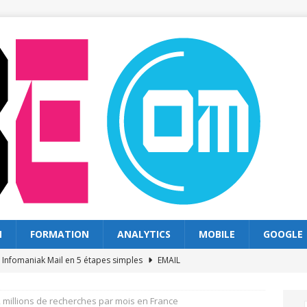
N
FORMATION
ANALYTICS
MOBILE
GOOGLE
s Infomaniak Mail en 5 étapes simples
EMAIL
s solutions classiques : quel choix en 2026
WEB
 millions de recherches par mois en France
exploiter les recherches sur goolge pour votre site
GOOGLE