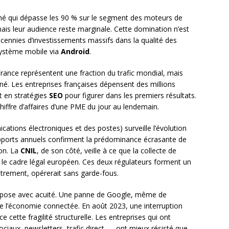
hé qui dépasse les 90 % sur le segment des moteurs de
is leur audience reste marginale. Cette domination n’est
décennies d’investissements massifs dans la qualité des
osystème mobile via
Android
.
rance représentent une fraction du trafic mondial, mais
é. Les entreprises françaises dépensent des millions
t en stratégies
SEO
pour figurer dans les premiers résultats.
hiffre d’affaires d’une PME du jour au lendemain.
ations électroniques et des postes) surveille l’évolution
pports annuels confirment la prédominance écrasante de
on. La
CNIL
, de son côté, veille à ce que la collecte de
le cadre légal européen. Ces deux régulateurs forment un
autrement, opérerait sans garde-fous.
 pose avec acuité. Une panne de Google, même de
e l’économie connectée. En août 2023, une interruption
 cette fragilité structurelle. Les entreprises qui ont
sociaux, newsletters, trafic direct — ont mieux résisté que