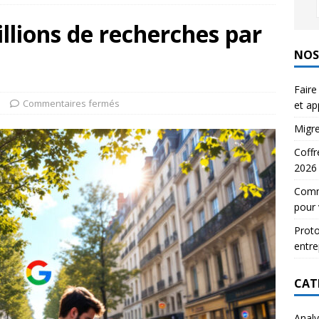
 pour la réception des courriers en entreprise
EMAIL
llions de recherches par
ignature électronique : 5 outils testés et approuvés
NOS
E
Faire
e
Commentaires fermés
et a
Migre
Coffr
2026
Comme
pour 
Proto
entre
CAT
Analy