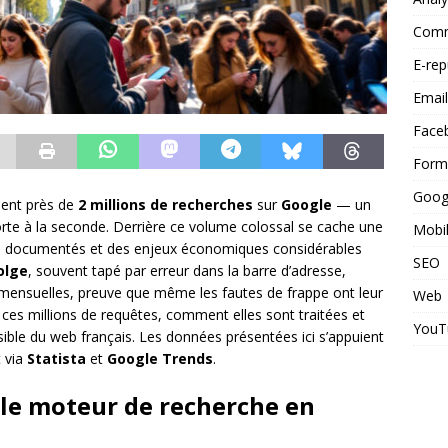
Commu
E-rep
Email
Face
Form
Goog
uent près de
2 millions de recherches
sur
Google
— un
porte à la seconde. Derrière ce volume colossal se cache une
Mobi
n documentés et des enjeux économiques considérables
SEO
olge
, souvent tapé par erreur dans la barre d’adresse,
mensuelles, preuve que même les fautes de frappe ont leur
Web
ces millions de requêtes, comment elles sont traitées et
YouT
invisible du web français. Les données présentées ici s’appuient
 via
Statista
et
Google Trends
.
 le moteur de recherche en