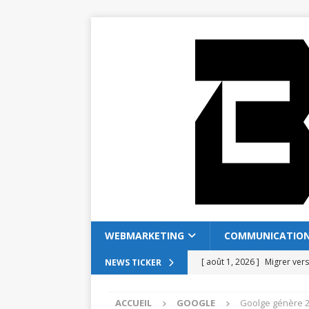
WEBMARKETING
COMMUNICATIO
[ août 1, 2026 ]
Migrer ver
NEWS TICKER
[ juillet 28, 2026 ]
Coffreo v
ACCUEIL
GOOGLE
Goolge génère 2
[ juillet 24, 2026 ]
Comment 