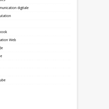
nication digitale
utation
book
ation Web
le
le
ube