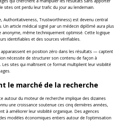
es qui cherchent à manipuler les résultats sans apporter
 de sites ont perdu leur trafic du jour au lendemain.
e, Authoritativeness, Trustworthiness) est devenu central
. Un article médical signé par un médecin diplômé aura plus
xte anonyme, même techniquement optimisé. Cette logique
rs identifiables et des sources vérifiables.
apparaissent en position zéro dans les résultats — captent
ition nécessite de structurer son contenu de façon à
es sites qui maîtrisent ce format multiplient leur visibilité
ages.
nt le marché de la recherche
te autour du moteur de recherche implique des dizaines
onnu une croissance soutenue ces cinq dernières années,
 à améliorer leur visibilité organique. Des agences
 des modèles économiques entiers autour de l’optimisation