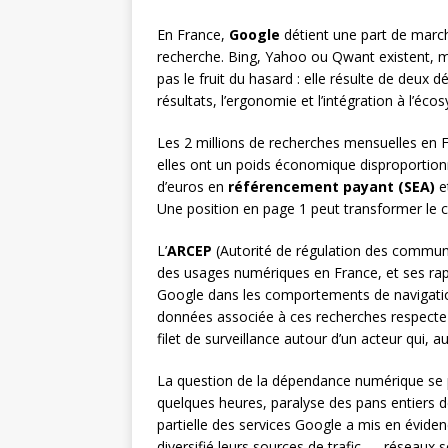
En France,
Google
détient une part de marc
recherche. Bing, Yahoo ou Qwant existent, ma
pas le fruit du hasard : elle résulte de deux 
résultats, l’ergonomie et l’intégration à l’éc
Les 2 millions de recherches mensuelles en F
elles ont un poids économique disproportionn
d’euros en
référencement payant (SEA)
e
Une position en page 1 peut transformer le c
L’
ARCEP
(Autorité de régulation des communic
des usages numériques en France, et ses ra
Google dans les comportements de navigati
données associée à ces recherches respecte 
filet de surveillance autour d’un acteur qui, 
La question de la dépendance numérique se
quelques heures, paralyse des pans entiers d
partielle des services Google a mis en évidence
diversifié leurs sources de trafic — réseaux 