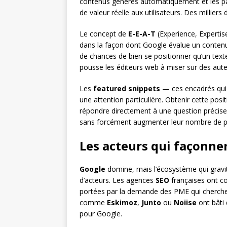
contenus générés automatiquement et les pag
de valeur réelle aux utilisateurs. Des milliers
Le concept de
E-E-A-T
(Experience, Expertis
dans la façon dont Google évalue un contenu
de chances de bien se positionner qu’un te
pousse les éditeurs web à miser sur des auteu
Les
featured snippets
— ces encadrés qui 
une attention particulière. Obtenir cette pos
répondre directement à une question précise. L
sans forcément augmenter leur nombre de p
Les acteurs qui façonne
Google
domine, mais l’écosystème qui gravi
d’acteurs. Les agences
SEO
françaises ont c
portées par la demande des PME qui cherchent
comme
Eskimoz
,
Junto
ou
Noiise
ont bâti
pour Google.