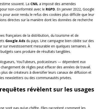
-estime souvent. La
CNIL
a imposé des amendes
s pour non-conformité avec le
RGPD
. En janvier 2022, Google
pour avoir rendu le refus des cookies plus difficile que leur
ions directes sur la manière dont les données de recherche
s françaises de la distribution, du tourisme et de
gets
Google Ads
du pays. Une campagne bien ciblée sur des
ur sur investissement mesurable en quelques semaines. À
s budgets sans produire de résultats tangibles.
blogueurs, YouTubeurs, podcasteurs — dépendent eux
n changement de règles peut effacer des années de travail.
 plus de créateurs à diversifier leurs canaux de diffusion et
a des newsletters ou des communautés privées.
 requêtes révèlent sur les usages
ne sont pas qu’un chiffre. Elles racontent comment les