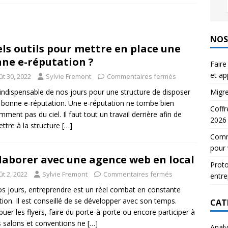
 pour la réception des courriers en entreprise
EMAIL
ignature électronique : 5 outils testés et approuvés
NOS
ls outils pour mettre en place une
E
ne e-réputation ?
Faire
et a
ût 30, 2022
Sylvie Fremont
Commentaires fermés
Migre
t indispensable de nos jours pour une structure de disposer
 bonne e-réputation. Une e-réputation ne tombe bien
Coffr
mment pas du ciel. Il faut tout un travail derrière afin de
2026
ttre à la structure
[…]
Comme
pour 
laborer avec une agence web en local
Proto
t 2, 2022
Sylvie Fremont
Commentaires fermés
entre
s jours, entreprendre est un réel combat en constante
tion. Il est conseillé de se développer avec son temps.
CAT
ibuer les flyers, faire du porte-à-porte ou encore participer à
s salons et conventions ne
[…]
Analy