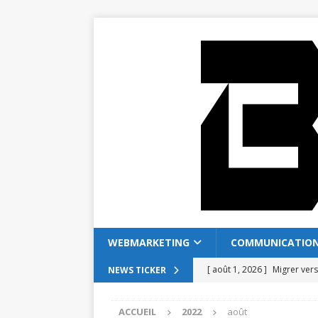
WEBMARKETING
COMMUNICATIO
[ août 1, 2026 ]
Migrer ver
NEWS TICKER
[ juillet 28, 2026 ]
Coffreo v
ACCUEIL
2022
août
[ juillet 24, 2026 ]
Comment 