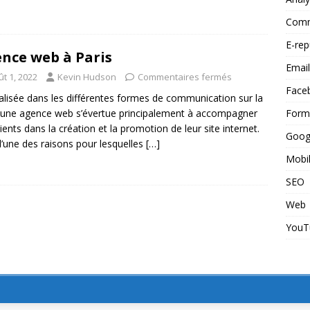
Commu
E-rep
nce web à Paris
Email
t 1, 2022
Kevin Hudson
Commentaires fermés
Face
alisée dans les différentes formes de communication sur la
Form
, une agence web s’évertue principalement à accompagner
lients dans la création et la promotion de leur site internet.
Goog
 l’une des raisons pour lesquelles
[…]
Mobi
SEO
Web
YouT