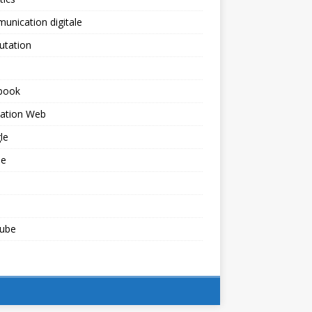
nication digitale
utation
book
ation Web
le
le
ube