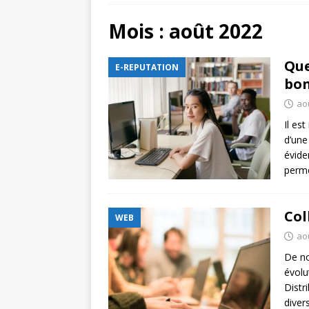
[ juillet 20, 2026 ]
Protocole
Mois :
août 2022
[ août 5, 2026 ]
Faire une s
Que
E-REPUTATION
COMMUNICATION DIGITAL
bon
ao
Il es
d’une
évide
perme
Col
WEB
aoû
De no
évolu
Distr
diver